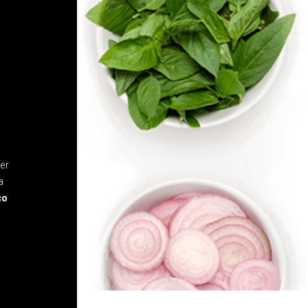
ier
a
co