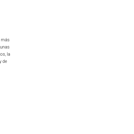
más
 unas
os, la
y de