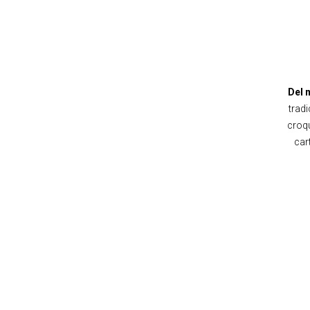
Del m
trad
croqu
car