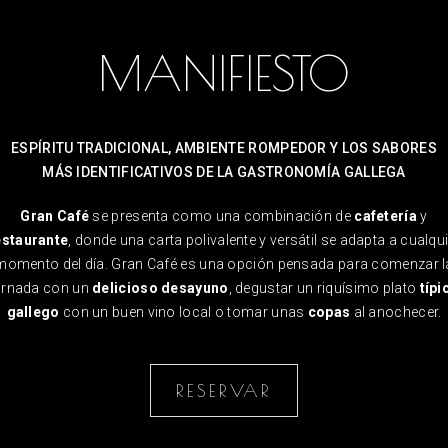
MANIFIESTO
ESPÍRITU TRADICIONAL, AMBIENTE ROMPEDOR Y LOS SABORES
MÁS IDENTIFICATIVOS DE LA GASTRONOMÍA GALLEGA
Gran Café
se presenta como una combinación de
cafetería
y
estaurante
, donde una carta polivalente y versátil se adapta a cualqu
momento del día. Gran Café es una opción pensada para comenzar l
ornada con un
delicioso desayuno
, degustar un riquísimo plato
típi
gallego
con un buen vino local o tomar unas
copas
al anochecer.
RESERVAR